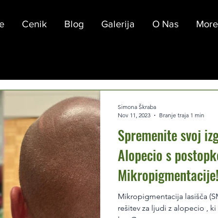
e
Cenik
Blog
Galerija
O Nas
More
Simona Škraba
Nov 11, 2023
Branje traja 1 min
Spremenite svoj iz
Alopecio s postop
Mikropigmentacije
Mikropigmentacija lasišča (SMP) je učinkovita, naravna
rešitev za ljudi z alopecio , k