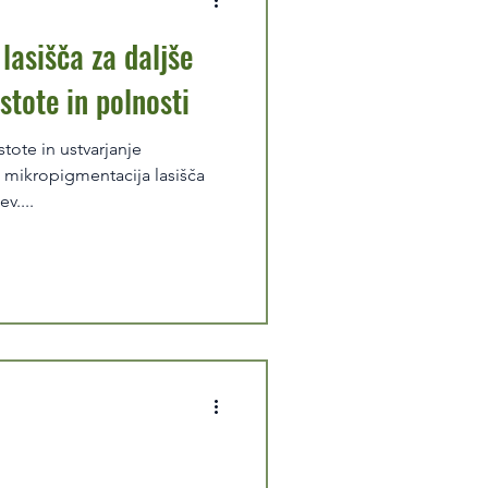
lasišča za daljše
stote in polnosti
ote in ustvarjanje
, mikropigmentacija lasišča
v....