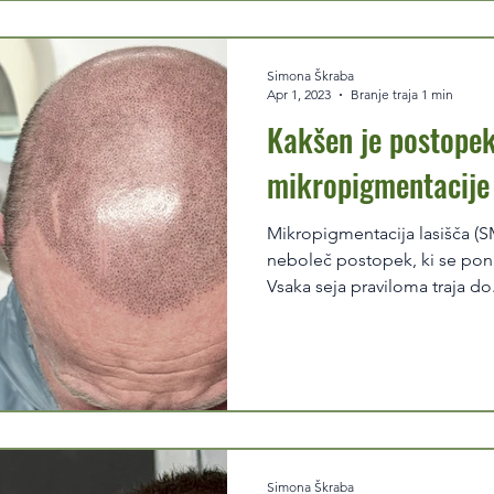
Simona Škraba
Apr 1, 2023
Branje traja 1 min
Kakšen je postope
mikropigmentacije 
Mikropigmentacija lasišča (SMP) je dokaj preprost in
neboleč postopek, ki se pona
Vsaka seja praviloma traja do.
Simona Škraba