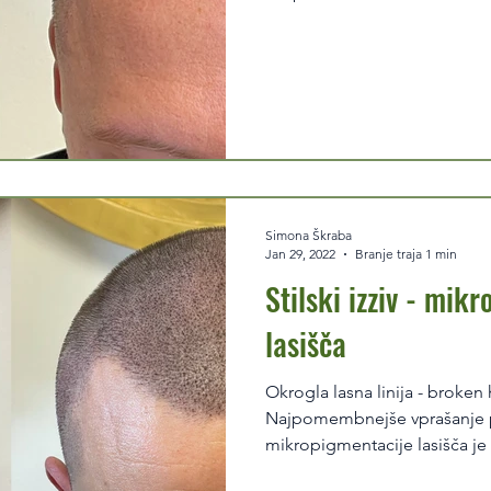
Simona Škraba
Jan 29, 2022
Branje traja 1 min
Stilski izziv - mik
lasišča
Okrogla lasna linija - broken h
Najpomembnejše vprašanje p
mikro