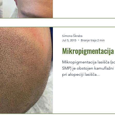
Simona Škraba
Jul 5, 2015
Branje traja 2 min
Mikropigmentacija 
Mikropigmentacija lasišča (scalp micropigmentation -
SMP) je obstojen kamuflažni 
pri alopeciji lasišča...