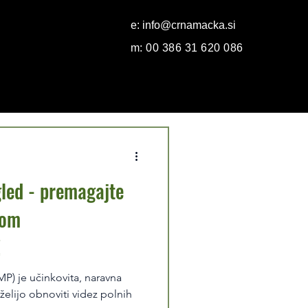
e:
info@crnamacka.si
m: 00 386 31 620 086
gled - premagajte
kom
!
i želijo obnoviti videz polnih