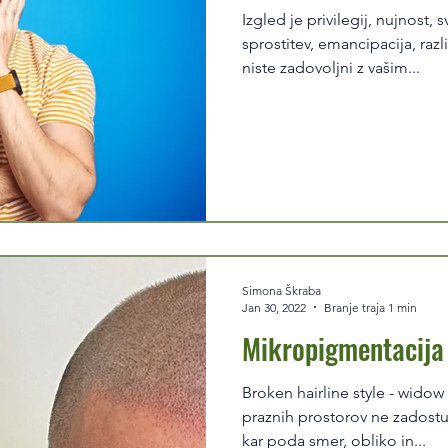
Izgled je privilegij, nujnost,
sprostitev, emancipacija, raz
niste zadovoljni z vašim...
Simona Škraba
Jan 30, 2022
Branje traja 1 min
Mikropigmentacija 
Broken hairline style - wido
praznih prostorov ne zadostu
kar poda smer, obliko in...