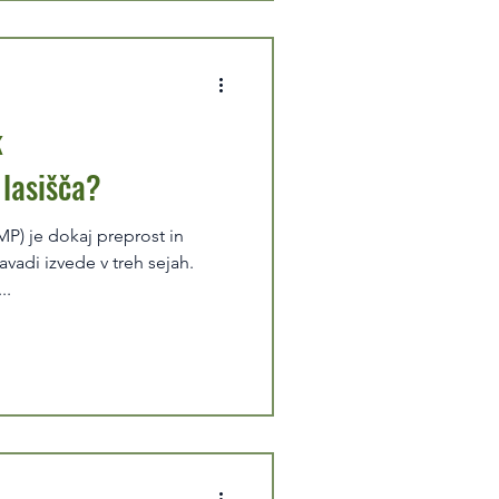
k
lasišča?
vadi izvede v treh sejah.
..