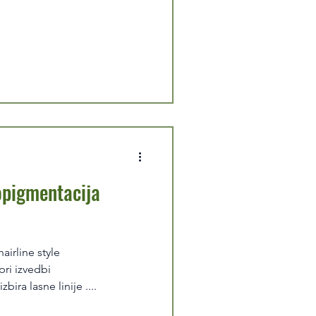
ropigmentacija
airline style
ri izvedbi
pigmentacije lasišča je izbira lasne linije ....