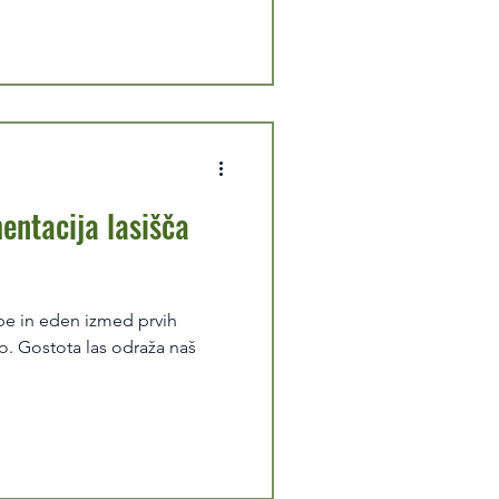
entacija lasišča
be in eden izmed prvih
mo. Gostota las odraža naš