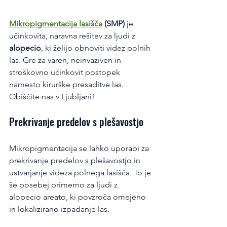
Mikropigmentacija lasišča
 (SMP) 
je 
učinkovita, naravna rešitev za ljudi z 
alopecio
, ki želijo obnoviti videz polnih 
las. Gre za varen, neinvaziven in 
stroškovno učinkovit postopek 
namesto kirurške presaditve las. 
Obiščite nas v Ljubljani!
Prekrivanje predelov s plešavostjo
Mikropigmentacija se lahko uporabi za 
prekrivanje predelov s plešavostjo in 
ustvarjanje videza polnega lasišča. To je 
še posebej primerno za ljudi z 
alopecio areato, ki povzroča omejeno 
in lokalizirano izpadanje las.