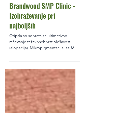
Simona Škraba
Jan 28, 2018
Branje traja 1 min
Brandwood SMP Clinic -
Izobraževanje pri
najboljših
Odprla so se vrata za ultimativno
reševanje težav vseh vrst plešavosti
(alopecija). Mikropigmentacija lasišča
(SMP) je rešitev, ki...