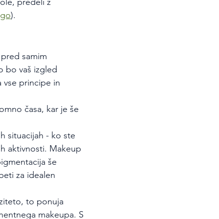
ole, predeli z 
ligo
).
 pred samim 
o bo vaš izgled 
vse principe in 
omno časa, kar je še 
ih situacijah - ko ste 
nih aktivnosti. Makeup 
igmentacija še 
eti za idealen 
ziteto, to ponuja 
manentnega makeupa. S 