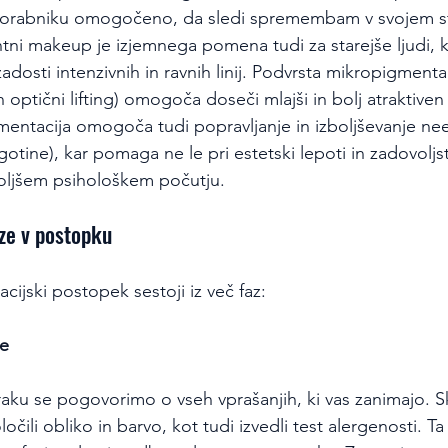
porabniku omogočeno, da sledi spremembam v svojem sti
ni makeup je izjemnega pomena tudi za starejše ljudi, ki
adosti intenzivnih in ravnih linij. Podvrsta mikropigmentac
 optični lifting) omogoča doseči mlajši in bolj atraktiven 
entacija omogoča tudi popravljanje in izboljševanje n
zgotine), kar pomaga ne le pri estetski lepoti in zadovol
boljšem psihološkem počutju.
ze v postopku
ijski postopek sestoji iz več faz:
je
aku se pogovorimo o vseh vprašanjih, ki vas zanimajo. S
ločili obliko in barvo, kot tudi izvedli test alergenosti.