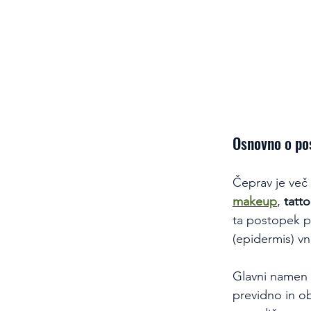
Osnovno o po
Čeprav je več 
makeup
, 
tatt
ta postopek po
(epidermis) v
Glavni namen p
previdno in o