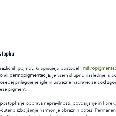
stopku
različnih pojmov, ki opisujejo postopek: 
mikropigmentac
oo
 ali 
dermopigmentacija
, je vsem skupno naslednje: s p
sebej prilagojene igle in ustrezne naprave, se pod zgorn
nese pigment.
ostopka je odprava nepravilnosti, povdarjanje in korekcij
bčuteno izboljšanje harmonije obraznih potez. Permanent