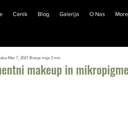
e
Cenik
Blog
Galerija
O Nas
More
raba
Mar 7, 2021
Branje traja 3 min
entni makeup in mikropigme