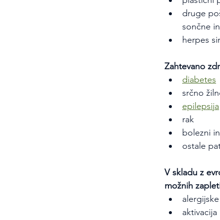
plastični
druge poš
sončne in
herpes s
Zahtevano zdr
diabetes
srčno žil
epilepsija
rak
bolezni in
ostale pa
V skladu z evr
možnih zaplet
alergijske
aktivacij