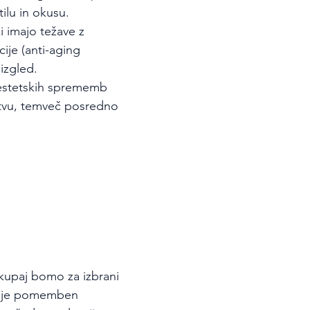
lu in okusu.
 imajo težave z 
ije (anti-aging 
izgled.
eestetskih sprememb 
jstvu, temveč posredno 
kupaj bomo za izbrani 
 Ta je pomemben 