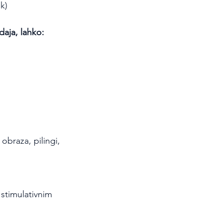
k)
daja, lahko:
braza, pilingi, 
s stimulativnim 