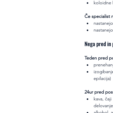
koloidne 
Če specialist 
nastanejo
nastanejo 
Nega pred in
Teden pred 
prenehanj
izogibanj
epilacija)
24ur pred pos
kava, čaji
delovanj
alkohol, as