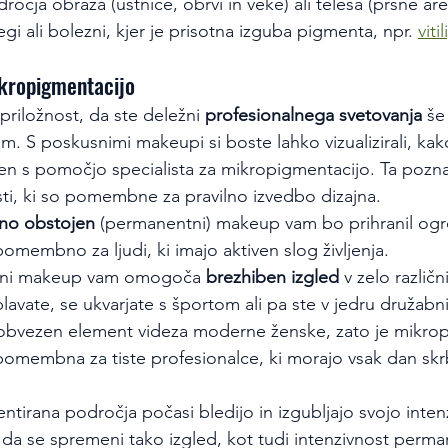
ročja obraza (ustnice, obrvi in veke) ali telesa (prsne are
egi ali bolezni, kjer je prisotna izguba pigmenta, npr. 
viti
ikropigmentacijo
priložnost, da ste deležni 
profesionalnega svetovanja
 še
. S poskusnimi makeupi si boste lahko vizualizirali, kak
n s pomočjo specialista za mikropigmentacijo. Ta pozna 
i, ki so pomembne za pravilno izvedbo dizajna.
jno obstojen
 (permanentni) makeup vam bo prihranil ogr
omembno za ljudi, ki imajo aktiven slog življenja.
ni makeup vam omogoča 
brezhiben izgled
 v zelo različn
 plavate, se ukvarjate s športom ali pa ste v jedru družab
obvezen element videza moderne ženske, zato je mikrop
omembna za tiste profesionalce, ki morajo vsak dan skrb
ntirana področja počasi bledijo in izgubljajo svojo inten
da se spremeni tako izgled, kot tudi intenzivnost per