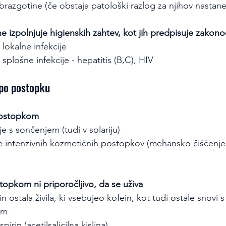
brazgotine (če obstaja patološki razlog za njihov nastane
ne izpolnjuje higienskih zahtev, kot jih predpisuje zakono
 lokalne infekcije
splošne infekcije - hepatitis (B,C), HIV
 po postopku
postopkom
e s sončenjem (tudi v solariju)
e intenzivnih kozmetičnih postopkov (mehansko čiščenje o
topkom ni priporočljivo, da se uživa
 in ostala živila, ki vsebujeo kofein, kot tudi ostale snovi 
em
pirin (acetilsalicilna kislina)