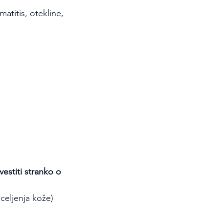
titis, otekline, 
estiti stranko o 
 celjenja kože)