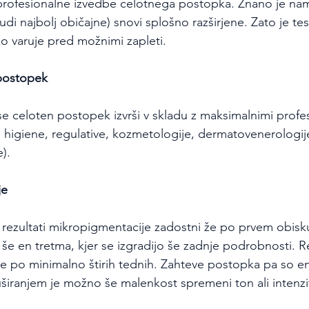
rofesionalne izvedbe celotnega postopka. Znano je namr
tudi najbolj običajne) snovi splošno razširjene. Zato je te
ko varuje pred možnimi zapleti.
 postopek
i se celoten postopek izvrši v skladu z maksimalnimi profe
 higiene, regulative, kozmetologije, dermatovenerologije,
e).
je
 rezultati mikropigmentacije zadostni že po prvem obisk
še en tretma, kjer se izgradijo še zadnje podrobnosti. Re
le po minimalno štirih tednih. Zahteve postopka pa so ena
širanjem je možno še malenkost spremeni ton ali intenzit