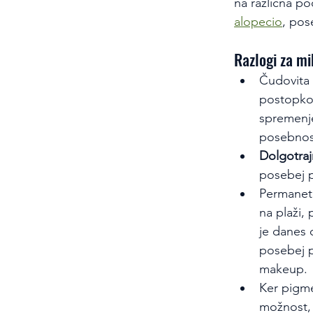
na različna pod
alopecio
, pos
Razlogi za m
Čudovita 
postopkom
spremenje
posebnost
Dolgotra
posebej p
Permanet
na plaži,
je danes 
posebej p
makeup.
Ker pigme
možnost, 