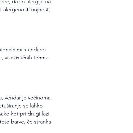
eč, da so alergije na 
st alergenosti nujnost, 
sionalnimi standardi 
 vizažističnih tehnik 
u, vendar je večinoma 
tuširanje se lahko 
ke kot pri drugi fazi. 
eto barve, če stranka 