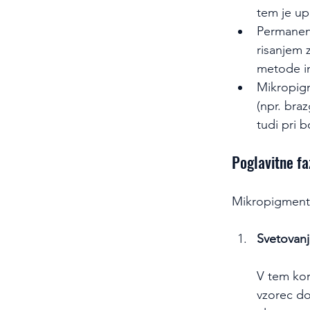
tem je u
Permanent
risanjem z
metode in
Mikropigm
(npr. bra
tudi pri 
Poglavitne fa
Mikropigmentac
Svetovan
V tem kor
vzorec do