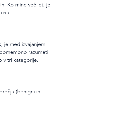
h. Ko mine več let, je 
 usta.
, je med izvajanjem 
je pomembno razumeti 
 v tri kategorije.
ročju (benigni in 