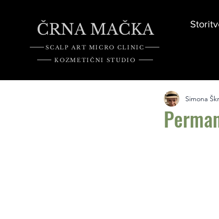
Storitv
ČRNA MAČKA
SCALP ART MICRO CLINIC
KOZMETIČNI STUDIO
Simona Šk
Perman