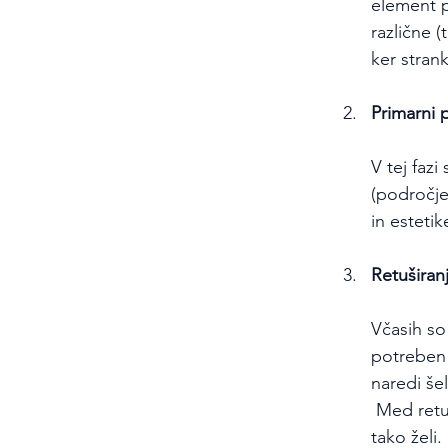
element p
različne (
ker stran
Primarni
V tej faz
(področje
in estetik
Retuširan
Včasih so
potreben 
naredi še
 Med retu
tako želi. 