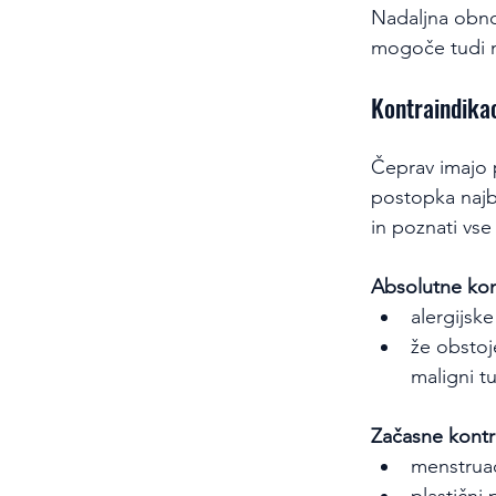
Nadaljna obnov
mogoče tudi na
Kontraindikac
Čeprav imajo 
postopka najb
in poznati vse
Absolutne kon
alergijsk
že obstoj
maligni t
Začasne kontr
menstruac