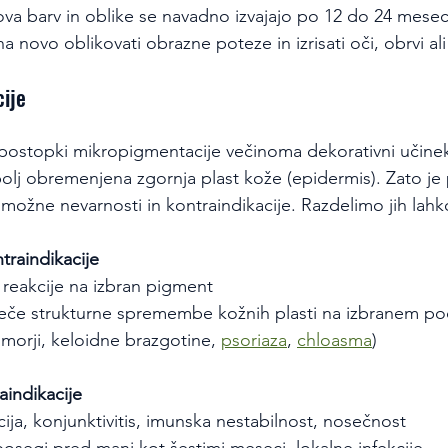
a barv in oblike se navadno izvajajo po 12 do 24 meseci
 novo oblikovati obrazne poteze in izrisati oči, obrvi ali
ije
postopki mikropigmentacije večinoma dekorativni učinek
olj obremenjena zgornja plast kože (epidermis). Zato 
 možne nevarnosti in kontraindikacije. Razdelimo jih lahko
traindikacije
e reakcije na izbran pigment
eče strukturne spremembe kožnih plasti na izbranem pod
umorji, keloidne brazgotine, 
psoriaza
, 
chloasma
)
aindikacije
ija, konjunktivitis, imunska nestabilnost, nosečnost