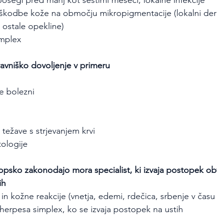
 posegi pred manj kot šestimi meseci, lokalne infekcije
kodbe kože na območju mikropigmentacije (lokalni derma
 ostale opekline)
implex
avniško dovoljenje v primeru
ne bolezni
 težave s strjevanjem krvi
tologije
opsko zakonodajo mora specialist, ki izvaja postopek obv
ih
 in kožne reakcije (vnetja, edemi, rdečica, srbenje v času
a herpesa simplex, ko se izvaja postopek na ustih