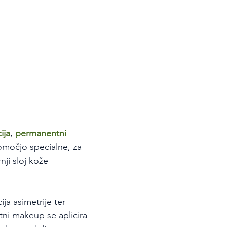
ija
, 
permanentni
omočjo specialne, za 
ji sloj kože 
a asimetrije ter 
ni makeup se aplicira 