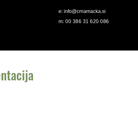
e:
info@crnamacka.si
m: 00 386 31 620 086
ntacija