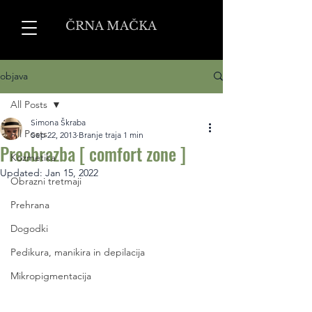
ČRNA MAČKA
objava
All Posts
Simona Škraba
All Posts
Sep 22, 2013
Branje traja 1 min
Preobrazba [ comfort zone ]
Kozmetika
Updated:
Jan 15, 2022
Obrazni tretmaji
Prehrana
Dogodki
Pedikura, manikira in depilacija
Mikropigmentacija