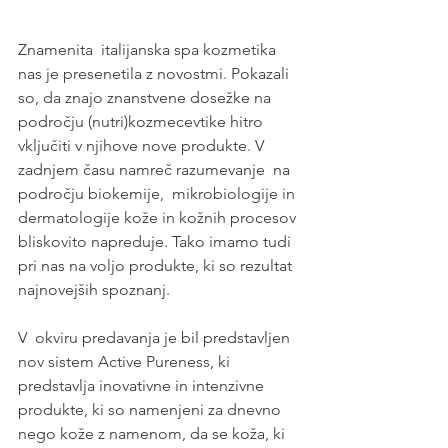
Znamenita  italijanska spa kozmetika 
nas je presenetila z novostmi. Pokazali 
so, da znajo znanstvene dosežke na 
področju (nutri)kozmecevtike hitro 
vključiti v njihove nove produkte. V 
zadnjem času namreč razumevanje  na 
področju biokemije,  mikrobiologije in 
dermatologije kože in kožnih procesov 
bliskovito napreduje. Tako imamo tudi 
pri nas na voljo produkte, ki so rezultat 
najnovejših spoznanj.
V  okviru predavanja je bil predstavljen 
nov sistem Active Pureness, ki 
predstavlja inovativne in intenzivne 
produkte, ki so namenjeni za dnevno 
nego kože z namenom, da se koža, ki 